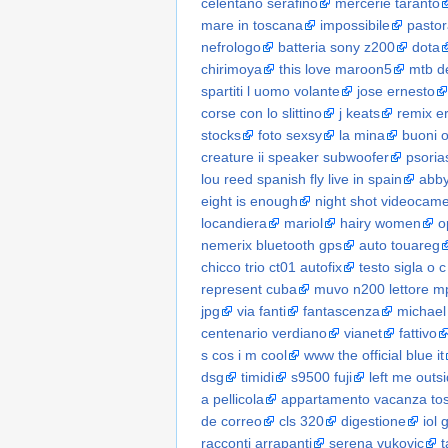
celentano serafino
mercerie taranto
mare in toscana
impossibile
pastor
nefrologo
batteria sony z200
dota
chirimoya
this love maroon5
mtb d
spartiti l uomo volante
jose ernesto
corse con lo slittino
j keats
remix e
stocks
foto sexsy
la mina
buoni o
creature ii speaker subwoofer
psoria
lou reed spanish fly live in spain
abby
eight is enough
night shot videocam
locandiera
mariol
hairy women
o
nemerix bluetooth gps
auto touareg
chicco trio ct01 autofix
testo sigla o c
represent cuba
muvo n200 lettore m
jpg
via fanti
fantascenza
michael
centenario verdiano
vianet
fattivo
s cos i m cool
www the official blue it
dsg
timidi
s9500 fuji
left me outs
a pellicola
appartamento vacanza to
de correo
cls 320
digestione
iol 
racconti arrapanti
serena vukovic
t