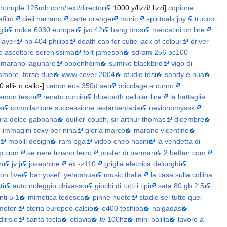
//huruple.125mb.com/text/director
1000 y/lizzi/ lizzi]
copione
efilm
cieli narrano
carte orange
moric
spirituals joy
trucco
li
nokia 6030 europa
jvc 42
bang bros
mercatini on line
layer
hb 404 philips
death cab for cutie lack of colour
driver
 ascoltare serenissima
fort jameson
sdram 256 pc100
marano lagunare
oppenheim
sumiko blackbird
vigo di
amore, forse due
www cover 2004
studio tesi
sandy e nua
 alli- o callo-]
canon eos 350d set
bricolage a curno
 emon testo
renato curcio
bluetooth cellular line
la battaglia
s
compilazione successione testamentaria
nevinnomyssk
ura dolce gabbana
quiller-couch, sir arthur thomas
dicembre
immagini sexy per nina
gloria marco
marano vicentino
mobili design
ram bga
video cheb hasni
la vendetta di
p com
se nere tiziano ferro
poster di barman
2 betfair com
n
jv j
josephine
ex -z110
griglia elettrica delonghi
on five
bar yosef, yehoshua
music thalia
la casa sulla collina
ti
auto noleggio chivasso
giochi di tutti i tipi
sata 80 gb 2 5
nti 5 1
mimetica tedesca
pinne nuoto
stadio sei tutto quel
motori
storia europeo calcio
e400 toshiba
nalgadas
irisio
santa tecla
ottavia
tv 100hz
mini balilla
lavoro a