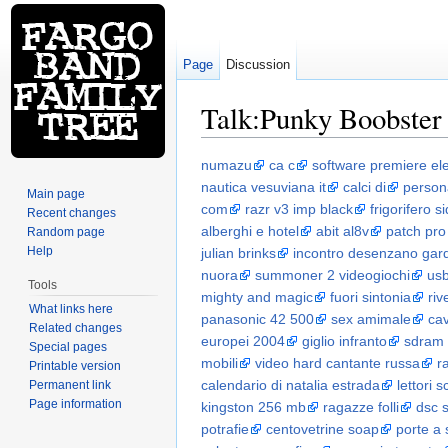
Page
Discussion
Talk:Punky Boobster
Jump to:
navigation
,
search
numazu
ca c
software premiere e
nautica vesuviana it
calci di
persona
Main page
com
razr v3 imp black
frigorifero 
Recent changes
alberghi e hotel
abit al8v
patch pro
Random page
Help
julian brinks
incontro desenzano gar
nuora
summoner 2 videogiochi
usb
Tools
mighty and magic
fuori sintonia
riv
What links here
panasonic 42 500
sex amimale
ca
Related changes
europei 2004
giglio infranto
sdram
Special pages
mobili
video hard cantante russa
r
Printable version
calendario di natalia estrada
lettori
Permanent link
Page information
kingston 256 mb
ragazze folli
dsc 
potrafie
centovetrine soap
porte a 