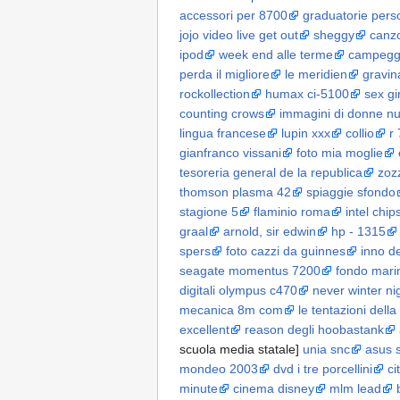
accessori per 8700
graduatorie pers
jojo video live get out
sheggy
canzo
ipod
week end alle terme
campeggi
perda il migliore
le meridien
gravin
rockollection
humax ci-5100
sex gi
counting crows
immagini di donne n
lingua francese
lupin xxx
collio
r
gianfranco vissani
foto mia moglie
tesoreria general de la republica
zoz
thomson plasma 42
spiaggie sfondo
stagione 5
flaminio roma
intel chips
graal
arnold, sir edwin
hp - 1315
spers
foto cazzi da guinnes
inno de
seagate momentus 7200
fondo mari
digitali olympus c470
never winter ni
mecanica 8m com
le tentazioni della
excellent
reason degli hoobastank
scuola media statale]
unia snc
asus 
mondeo 2003
dvd i tre porcellini
ci
minute
cinema disney
mlm lead