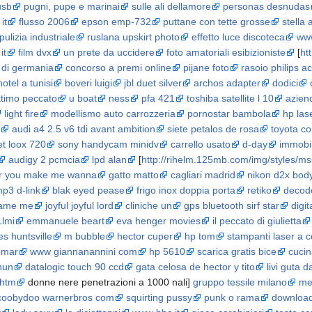
usb
pugni, pupe e marinai
sulle ali dellamore
personas desnudas
it
flusso 2006
epson emp-732
puttane con tette grosse
stella 
pulizia industriale
ruslana upskirt photo
effetto luce discoteca
www
it
film dvx
un prete da uccidere
foto amatoriali esibizioniste
[
ht
 di germania
concorso a premi online
pijane foto
rasoio philips a
hotel a tunisi
boveri luigi
jbl duet silver
archos adapter
dodici
ettimo peccato
u boat
ness
pfa 421
toshiba satellite l 10
azien
light fire
modellismo auto carrozzeria
pornostar bambola
hp lase
audi a4 2.5 v6 tdi avant ambition
siete petalos de rosa
toyota co
et loox 720
sony handycam minidv
carrello usato
d-day
immobi
audigy 2 pcmcia
lpd alan
[
http://rihelm.125mb.com/img/styles/ms
r you make me wanna
gatto matto
cagliari madrid
nikon d2x bod
mp3 d-link
blak eyed pease
frigo inox doppia porta
retiko
decod
lame me
joyful joyful lord
cliniche un
gps bluetooth sirf star
digit
1lmi
emmanuele beart
eva henger movies
il peccato di giulietta
es huntsville
m bubble
hector cuper
hp tom
stampanti laser a co
emar
www giannanannini com
hp 5610
scarica gratis bice
cucin
hun
datalogic touch 90 ccd
gata celosa de hector y tito
livi guta d
.htm
donne nere penetrazioni a 1000 nali]
gruppo tessile milano
me
oobydoo warnerbros com
squirting pussy
punk o rama
downloa