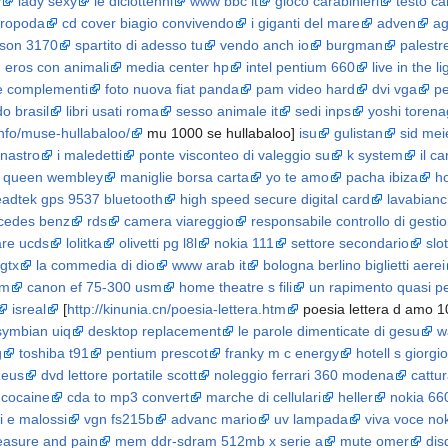
y
lady sexy
le diciottenni
www bbc it
gioco carabinieri
testo c
uropoda
cd cover biagio convivendo
i giganti del mare
adven
ag
son 3170
spartito di adesso tu
vendo anch io
burgman
palestr
eros con animali
media center hp
intel pentium 660
live in the li
 e complementi
foto nuova fiat panda
pam video hard
dvi vga
pe
do brasil
libri usati roma
sesso animale it
sedi inps
yoshi toren
info/muse-hullabaloo/
mu 1000 se hullabaloo]
isu
gulistan
sid mei
 nastro
i maledetti
ponte visconteo di valeggio su
k system
il c
queen wembley
maniglie borsa carta
yo te amo
pacha ibiza
ho
eadtek gps 9537 bluetooth
high speed secure digital card
lavabianc
rcedes benz
rds
camera viareggio
responsabile controllo di gesti
are ucds
lolitka
olivetti pg l8l
nokia 111
settore secondario
slo
gtx
la commedia di dio
www arab it
bologna berlino biglietti aerei
om
canon ef 75-300 usm
home theatre s fili
un rapimento quasi pe
isreal
[
http://kinunia.cn/poesia-lettera.htm
poesia lettera d amo 1
symbian uiq
desktop replacement
le parole dimenticate di gesu
w
g
toshiba t91
pentium prescot
franky m c energy
hotell s giorgi
zeus
dvd lettore portatile scott
noleggio ferrari 360 modena
cattur
cocaine
cda to mp3 convert
marche di cellulari
heller
nokia 66
ni e malossi
vgn fs215b
advanc mario
uv lampada
viva voce no
easure and pain
mem ddr-sdram 512mb x serie a
mute omer
dis