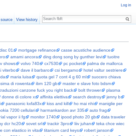
Log in
Search
 source
View history
 disc 01
mortgage refinance
casse acustiche audience
ero
amami ancora
ding dong song by gunther levi
tuoitre
tv shows
volvo 740
cx7530
pc pocket
palma de mallorca
i viterbo
dave il barbaro
csi bergamo
hotel valtur sestriere
ida
maria luisa
quota gel 7 cont 4 g 60 ml
suocero chiava
issima di rowenta
ibm 120 gb
master e slave foto bdsm
traduzioni canzone fuck you right back
bolt thrower
plasma
donne di colore x
affinita elettiva
search destroy
jenny b
i
panasonic kxfa83x
kiss and kill
ho mai nhi
maniglie per
nokia 7200 cellulari
harmankardon avr 335
auto frag
al vapor ii fg
monitor 1740
ipood photo 20 gb
data traveler
ny dcr hc20
sovet srl
trackir 3pro
liiv juhan
teka chce wiec
 con elastico in vita
titanium card keys
robert janson