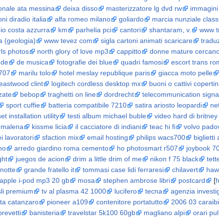
onale ata messina
deixa disso
masterizzatore lg dvd rw
immagini 
ni diradio italia
alfa romeo milano
goliardo
marcia nunziale class
o costa azzurra
km
parhelia pci
cantori
shantaram, v.
www tr
a (geologia)
www tevez com
sigla cartoni animati scaricare
tradu
rls photos
north glory of love mp3
cappitto
donne mature cercano 
ude
de musica
fotografie dei blue
quadri famosi
escort trans r
 707
marilu tolo
hotel meslay republique paris
giacca moto pelle
eastwood clint
logitech cordless desktop mx
buoni o cattivi coperti
zate
bebop
traghetti on line
dordrecht
telecommunication signa
sport cuffie
batteria compatibile 7210
satira ariosto leopardi
ne
et installation utility
testi album michael buble
video hard di britney
malena
kissme licia
il cacciatore di indiani
teac hi fi
volvo pado
i lavoratori
sfaction mix
email hosting
philips wacs700
biglietti
no
arredo giardino roma cemento
ho photosmart r507
joybook 7
ght
juegos de acion
drim a little drim of me
nikon f 75 black
tett
 notte
grande fratello it
tommasi case lidi ferraresi
chilavert
haw
apple i-pod mp3 20 gb
mosa
stephen ambrose libri
postcard
[
h
sli premium
tv al plasma 42 1000
lucifero
tecna
agenzia investi
tta catanzaro
pioneer a109
contenitore portatutto
2006 03 caraib
brevetti
banisteria
travelstar 5k100 60gb
magliano alpi
orari pu