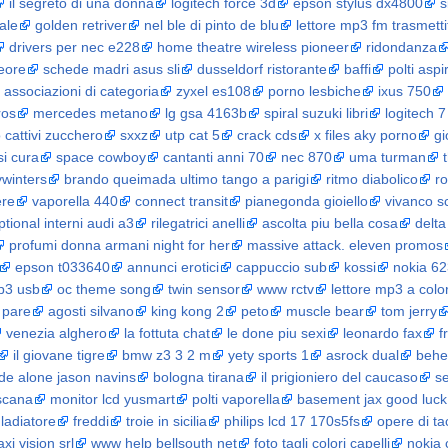
il segreto di una donna
logitech force 3d
epson stylus dx4800
s
ale
golden retriver
nel ble di pinto de blu
lettore mp3 fm trasmetti
drivers per nec e228
home theatre wireless pioneer
ridondanza
eore
schede madri asus sli
dusseldorf ristorante
baffi
polti asp
associazioni di categoria
zyxel es108
porno lesbiche
ixus 750
ros
mercedes metano
lg gsa 4163b
spiral suzuki libri
logitech 7
 cattivi zucchero
sxxz
utp cat 5
crack cds
x files aky porno
g
si cura
space cowboy
cantanti anni 70
nec 870
uma turman
winters
brando queimada ultimo tango a parigi
ritmo diabolico
r
ere
vaporella 440
connect transit
pianegonda gioiello
vivanco s
ptional interni audi a3
rilegatrici anelli
ascolta piu bella cosa
delta
profumi donna armani night for her
massive attack. eleven promos
epson t033640
annunci erotici
cappuccio sub
kossi
nokia 62
p3 usb
oc theme song
twin sensor
www rctv
lettore mp3 a color
 pare
agosti silvano
king kong 2
peto
muscle bear
tom jerry
venezia alghero
la fottuta chat
le done piu sexi
leonardo fax
f
il giovane tigre
bmw z3 3 2 m
yety sports 1
asrock dual
behe
ide alone jason navins
bologna tirana
il prigioniero del caucaso
s
scana
monitor lcd yusmart
polti vaporella
basement jax good luck
gladiatore
freddi
troie in sicilia
philips lcd 17 170s5fs
opere di ta
axi vision srl
www help bellsouth net
foto tagli colori capelli
nokia 