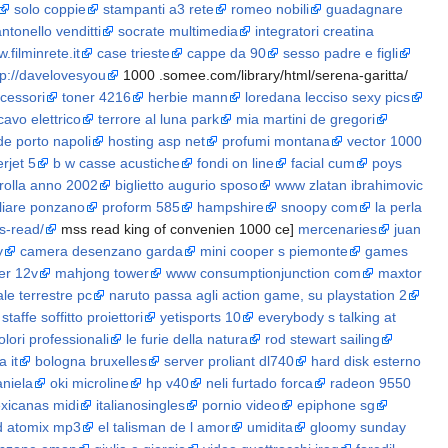
solo coppie
stampanti a3 rete
romeo nobili
guadagnare
antonello venditti
socrate multimedia
integratori creatina
.filminrete.it
case trieste
cappe da 90
sesso padre e figli
tp://davelovesyou
1000 .somee.com/library/html/serena-garitta/
ccessori
toner 4216
herbie mann
loredana lecciso sexy pics
cavo elettrico
terrore al luna park
mia martini de gregori
de porto napoli
hosting asp net
profumi montana
vector 1000
rjet 5
b w casse acustiche
fondi on line
facial cum
poys
rolla anno 2002
biglietto augurio sposo
www zlatan ibrahimovic
liare ponzano
proform 585
hampshire
snoopy com
la perla
s-read/
mss read king of convenien 1000 ce]
mercenaries
juan
y
camera desenzano garda
mini cooper s piemonte
games
er 12v
mahjong tower
www consumptionjunction com
maxtor
ale terrestre pc
naruto passa agli action game, su playstation 2
staffe soffitto proiettori
yetisports 10
everybody s talking at
lori professionali
le furie della natura
rod stewart sailing
a it
bologna bruxelles
server proliant dl740
hard disk esterno
aniela
oki microline
hp v40
neli furtado forca
radeon 9550
xicanas midi
italianosingles
pornio video
epiphone sg
d atomix mp3
el talisman de l amor
umidita
gloomy sunday