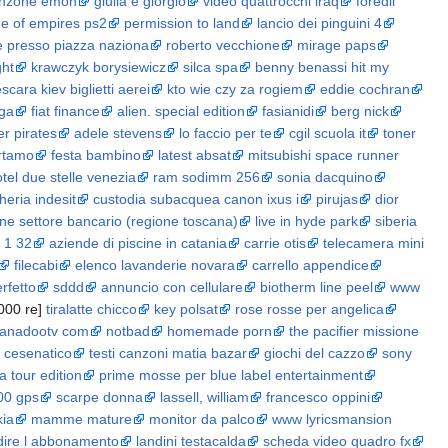
anzone emon
giulia e giorgio
video quattrocchi iraq
foredil
e of empires ps2
permission to land
lancio dei pinguini 4
e presso piazza naziona
roberto vecchione
mirage paps
ght
krawczyk borysiewicz
silca spa
benny benassi hit my
scara kiev biglietti aerei
kto wie czy za rogiem
eddie cochran
aga
fiat finance
alien. special edition
fasianidi
berg nick
er pirates
adele stevens
lo faccio per te
cgil scuola it
toner
artamo
festa bambino
latest absat
mitsubishi space runner
tel due stelle venezia
ram sodimm 256
sonia dacquino
heria indesit
custodia subacquea canon ixus i
pirujas
dior
one settore bancario (regione toscana)
live in hyde park
siberia
t 1 32
aziende di piscine in catania
carrie otis
telecamera mini
filecabi
elenco lavanderie novara
carrello appendice
rfetto
sddd
annuncio con cellulare
biotherm line peel
www
000 re]
tiralatte chicco
key polsat
rose rosse per angelica
anadootv com
notbad
homemade porn
the pacifier missione
o cesenatico
testi canzoni matia bazar
giochi del cazzo
sony
a tour edition
prime mosse per blue label entertainment
00 gps
scarpe donna
lassell, william
francesco oppini
kia
mamme mature
monitor da palco
www lyricsmansion
dire l abbonamento
landini testacalda
scheda video quadro fx