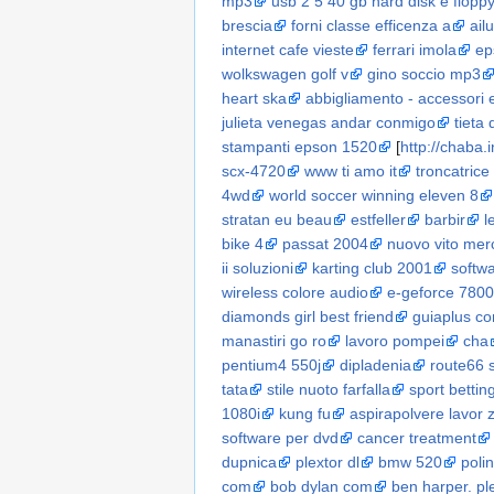
mp3
usb 2 5 40 gb hard disk e flopp
brescia
forni classe efficenza a
ail
internet cafe vieste
ferrari imola
ep
wolkswagen golf v
gino soccio mp3
heart ska
abbigliamento - accessori
julieta venegas andar conmigo
tieta 
stampanti epson 1520
[
http://chaba.
scx-4720
www ti amo it
troncatrice
4wd
world soccer winning eleven 8
stratan eu beau
estfeller
barbir
l
bike 4
passat 2004
nuovo vito me
ii soluzioni
karting club 2001
softw
wireless colore audio
e-geforce 7800
diamonds girl best friend
guiaplus c
manastiri go ro
lavoro pompei
cha
pentium4 550j
dipladenia
route66 
tata
stile nuoto farfalla
sport bettin
1080i
kung fu
aspirapolvere lavor 
software per dvd
cancer treatment
dupnica
plextor dl
bmw 520
poli
com
bob dylan com
ben harper. pl