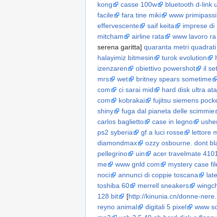
kong
casse 100w
bluetooth d-link 
facile
fara tine miki
www primipassi 
effervescente
saif keita
imprese di 
mitcham
airline rata
www lavoro ra 
serena garitta]
quaranta metri quadrati
halayimiz bitmesin
turok evolution
izenzaren
obiettivo powershot
il s
mrs
wet
britney spears sometime
com
ci sarai mid
hard disk ultra ata
com
kobrakai
fujitsu siemens pock
shiny
fuga dal pianeta delle scimmie
carlos baglietto
case in legno
ushe
ps2 syberia
gf a luci rosse
lettore 
diamondmax
ozzy osbourne. dont b
pellegrino
uin
acer travelmate 410
me
www gnld com
mystery case fil
noci
annunci di coppie toscana
lat
toshiba 60
merrell sneakers
wingc
128 bit
[
http://kinunia.cn/donne-nere
reyno animal
digitali 5 pixel
www sc