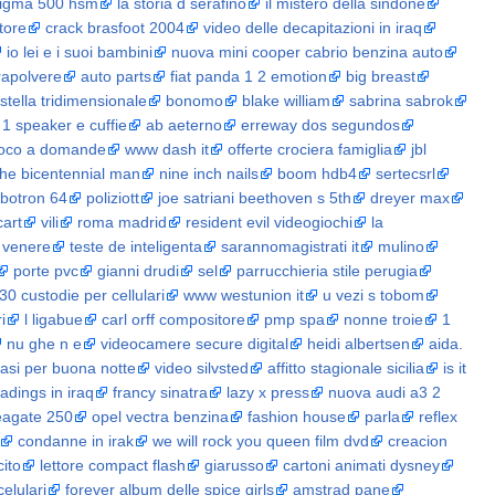
igma 500 hsm
la storia d serafino
il mistero della sindone
tore
crack brasfoot 2004
video delle decapitazioni in iraq
io lei e i suoi bambini
nuova mini cooper cabrio benzina auto
irapolvere
auto parts
fiat panda 1 2 emotion
big breast
stella tridimensionale
bonomo
blake william
sabrina sabrok
 1 speaker e cuffie
ab aeterno
erreway dos segundos
ioco a domande
www dash it
offerte crociera famiglia
jbl
the bicentennial man
nine inch nails
boom hdb4
sertecsrl
obotron 64
poliziott
joe satriani beethoven s 5th
dreyer max
cart
vili
roma madrid
resident evil videogiochi
la
 venere
teste de inteligenta
sarannomagistrati it
mulino
porte pvc
gianni drudi
sel
parrucchieria stile perugia
30 custodie per cellulari
www westunion it
u vezi s tobom
i
l ligabue
carl orff compositore
pmp spa
nonne troie
1
nu ghe n e
videocamere secure digital
heidi albertsen
aida.
rasi per buona notte
video silvsted
affitto stagionale sicilia
is it
adings in iraq
francy sinatra
lazy x press
nuova audi a3 2
eagate 250
opel vectra benzina
fashion house
parla
reflex
condanne in irak
we will rock you queen film dvd
creacion
cito
lettore compact flash
giarusso
cartoni animati dysney
celulari
forever album delle spice girls
amstrad pane