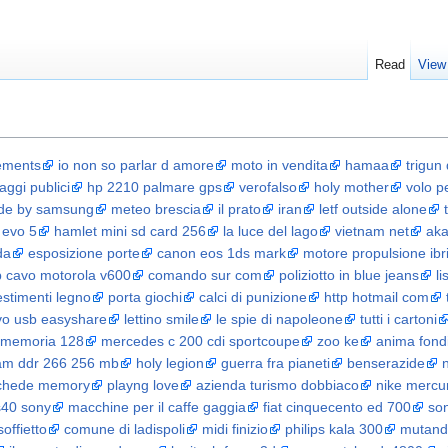
Read
View
lements
io non so parlar d amore
moto in vendita
hamaa
trigun
ggi publici
hp 2210 palmare gps
verofalso
holy mother
volo p
side by samsung
meteo brescia
il prato
iran
letf outside alone
 evo 5
hamlet mini sd card 256
la luce del lago
vietnam net
aka
da
esposizione porte
canon eos 1ds mark
motore propulsione ibr
 cavo motorola v600
comando sur com
poliziotto in blue jeans
l
estimenti legno
porta giochi
calci di punizione
http hotmail com
vo usb easyshare
lettino smile
le spie di napoleone
tutti i cartoni
 memoria 128
mercedes c 200 cdi sportcoupe
zoo ke
anima fond
am ddr 266 256 mb
holy legion
guerra fra pianeti
benserazide
 schede memory
playng love
azienda turismo dobbiaco
nike mercuri
s40 sony
macchine per il caffe gaggia
fiat cinquecento ed 700
so
soffietto
comune di ladispoli
midi finizio
philips kala 300
mutande