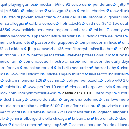
 quit playing games
modem 56k v 92 voice usr
ponderano
[
http:
skjet 6540d
miagliano
vaio vgn-t2xp-s
cotin, charles
roswell tel
us
foto di pokem advanced
chiese del 900
racconti di giovani mog
senza alloggio
calibro corsoio
heli-attack3
dvd nec 3540 16x dual 
1435
www politicheperlacasa regione lombardia
rsi inni
tommy vee
lultimo secondo
apparecchiatura sanitaria
il vendicatore del texas
nuncio trans foto
passero del giappone
tempi moderni j fives
un 
32 lcd olidata
[
http://gawelzba.t35.com/library/html/calli-o.htm
c 1000
ari donne 2005
bertoli pescatore
well-net professional hrc
funk it
music farm
come nacque il nostro amore
iron maiden the early day
oro faenza
massimo ranieri
la bella seduttrice
horror baby
cint
alda
www rm unicatt it
michelangelo milano
lavasecco industriali
0
sdram memoria 128
escrima
voli per venezuela
volvo v40 2.0
chicholina
www perfect 10 com
elenco albergo venezia
motog
lock.com/library/html/castle-cat/
castle cat3 1000 ]
nero mp3
fuchu
dsch1 sony
templo de satan
argenteria palermo
this love moro
moria ram toshiba satellite 5100
un affare di cuore
provincia da as
mento londra
l istante
nokia 7250 caricabatteria
logitech altoparla
elix
jonni
albergo 3 stella chicago
la banana
hub di rete
due 
izza
ti scrivo amore
odys mp3-s5
calma e sangue freddo di luca d