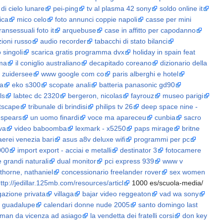
di cielo lunare
pei-ping
tv al plasma 42 sony
soldo online it
ica
mico celo
foto annunci coppie napoli
casse per mini
ansessuali foto it
arquebuse
case in affitto per capodanno
zioni russo
audio recorder
tabacchi di stato bilanci
singoli
scarica gratis programma dvx
holiday in spain feat
oma
il coniglio australiano
decapitado coreano
dizionario della
zuidersee
www google com co
paris alberghi e hotel
na
eko s300
scopate anali
batteria panasonic gd90
ls
labtec dc 2320
bergeron, nicolas
fayrouz
museo parigi
tscape
tribunale di brindisi
philips tv 26
deep space nine -
 spears
un uomo finardi
voce ma apareceu
cunbia
sacro
va
video baboomba
lexmark - x5250
paps mirage
britne
 aerei venezia bari
asus a8v deluxe wifi
programmi per pc
000
import export - acciai e metalli
destinator 3
fotocamere
e grandi naturali
dual monitor
pci express 939
www v
thorne, nathaniel
concessionario freelander rover
sex women
ttp://jedillar.125mb.com/resources/articl
1000 es/scuola-media/
gazione privata
villaga
bajar video reggeaton
vad wa sony
i guadalupe
calendari donne nude 2005
santo domingo last
lman da vicenza ad asiago
la vendetta dei fratelli corsi
don key