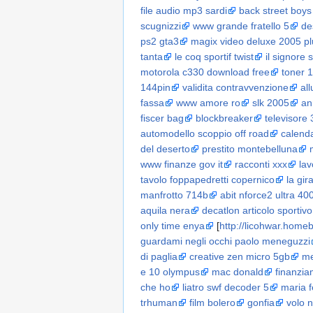
file audio mp3 sardi
back street boys
scugnizzi
www grande fratello 5
de
ps2 gta3
magix video deluxe 2005 pl
tanta
le coq sportif twist
il signore 
motorola c330 download free
toner 
144pin
validita contravvenzione
al
fassa
www amore ro
slk 2005
an
fiscer bag
blockbreaker
televisore 
automodello scoppio off road
calend
del deserto
prestito montebelluna
www finanze gov it
racconti xxx
lav
tavolo foppapedretti copernico
la gir
manfrotto 714b
abit nforce2 ultra 40
aquila nera
decatlon articolo sportivo
only time enya
[
http://licohwar.homeb
guardami negli occhi paolo meneguzzi
di paglia
creative zen micro 5gb
me
e 10 olympus
mac donald
finanzia
che ho
liatro swf decoder 5
maria f
trhuman
film bolero
gonfia
volo n